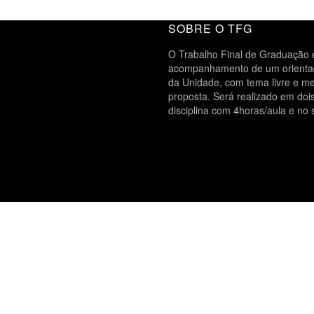
SOBRE O TFG
O Trabalho Final de Graduação é
acompanhamento de um orientado
da Unidade, com tema livre e me
proposta. Será realizado em do
disciplina com 4horas/aula e no 