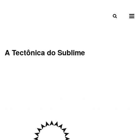
Skip
to
M
content
A Tectônica do Sublime