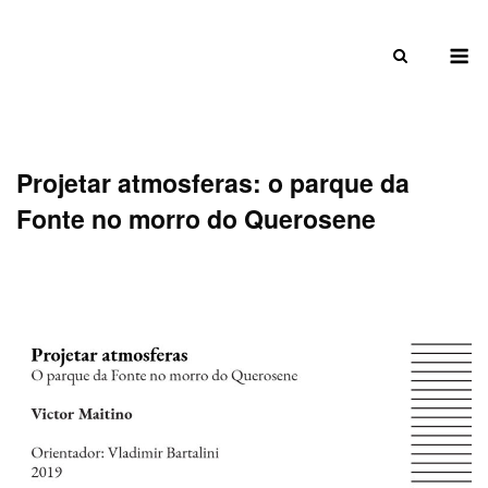
Skip
to
M
content
Projetar atmosferas: o parque da
Fonte no morro do Querosene