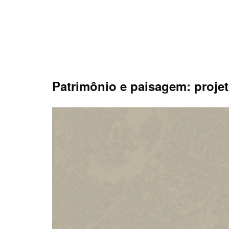
Skip
to
content
Patrimônio e paisagem: projeto