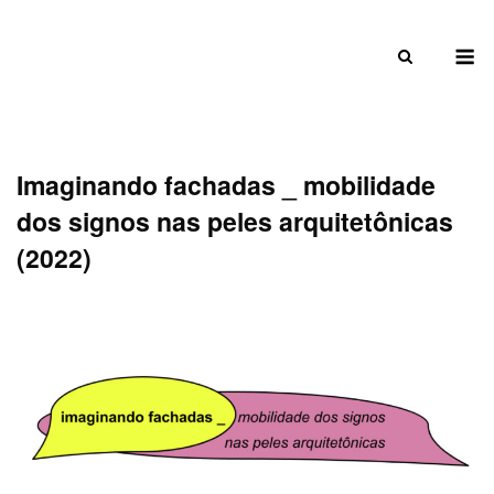
Skip
to
M
content
Imaginando fachadas _ mobilidade
dos signos nas peles arquitetônicas
(2022)