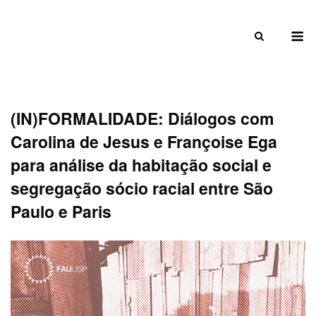
Skip
to
M
content
(IN)FORMALIDADE: Diálogos com
Carolina de Jesus e Françoise Ega
para análise da habitação social e
segregação sócio racial entre São
Paulo e Paris