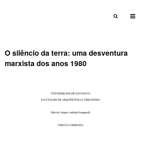
Skip
to
M
content
O silêncio da terra: uma desventura
marxista dos anos 1980