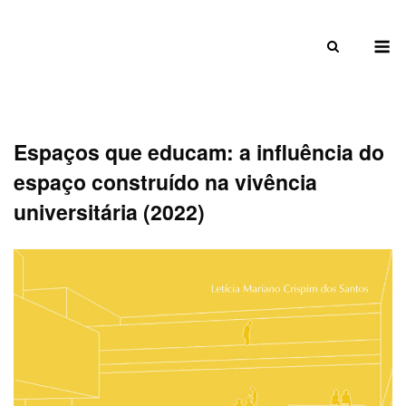
Skip
to
M
content
Espaços que educam: a influência do
espaço construído na vivência
universitária (2022)