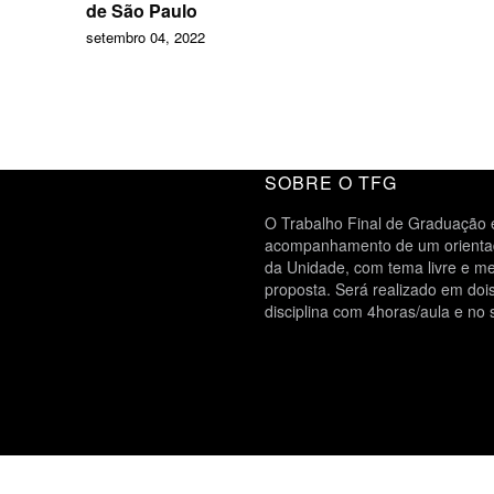
de São Paulo
setembro 04, 2022
SOBRE O TFG
O Trabalho Final de Graduação é
acompanhamento de um orientado
da Unidade, com tema livre e me
proposta. Será realizado em do
disciplina com 4horas/aula e no 