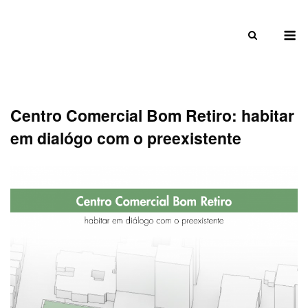
Skip
to
M
content
Centro Comercial Bom Retiro: habitar
em dialógo com o preexistente