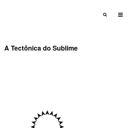
Skip
to
M
content
A Tectônica do Sublime