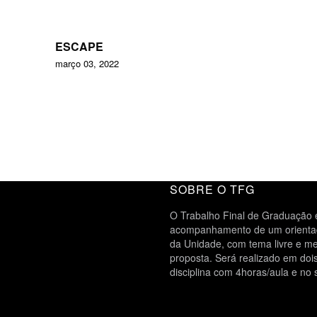
ESCAPE
março 03, 2022
SOBRE O TFG
O Trabalho Final de Graduação é
acompanhamento de um orientado
da Unidade, com tema livre e me
proposta. Será realizado em do
disciplina com 4horas/aula e no 