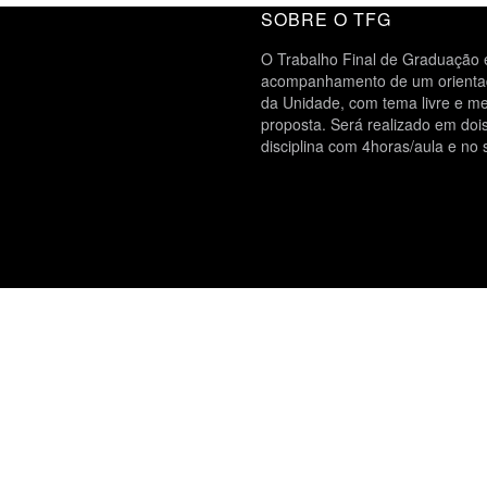
SOBRE O TFG
O Trabalho Final de Graduação é
acompanhamento de um orientado
da Unidade, com tema livre e me
proposta. Será realizado em do
disciplina com 4horas/aula e no 