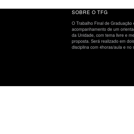
SOBRE O TFG
O Trabalho Final de Graduação é
acompanhamento de um orientado
da Unidade, com tema livre e me
proposta. Será realizado em do
disciplina com 4horas/aula e no 