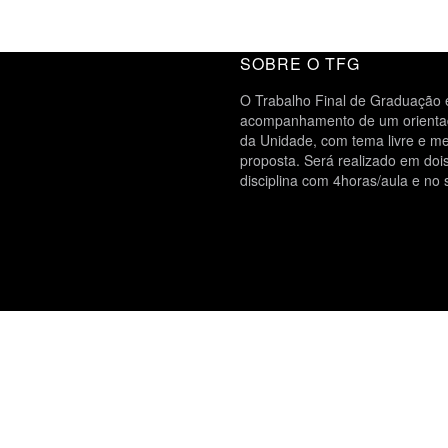
SOBRE O TFG
O Trabalho Final de Graduação é
acompanhamento de um orientado
da Unidade, com tema livre e me
proposta. Será realizado em do
disciplina com 4horas/aula e no 