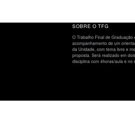
SOBRE O TFG
O Trabalho Final de Graduação é
acompanhamento de um orientado
da Unidade, com tema livre e me
proposta. Será realizado em do
disciplina com 4horas/aula e no 