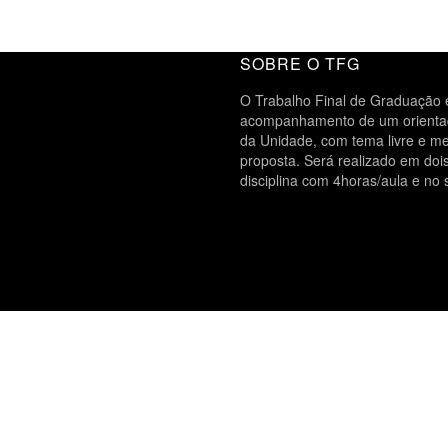
SOBRE O TFG
O Trabalho Final de Graduação é
acompanhamento de um orientado
da Unidade, com tema livre e me
proposta. Será realizado em do
disciplina com 4horas/aula e no 