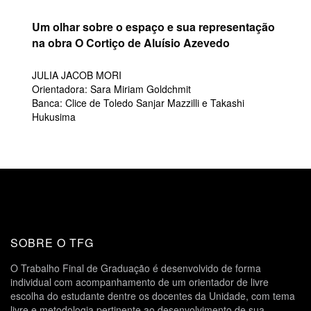
Um olhar sobre o espaço e sua representação
na obra O Cortiço de Aluísio Azevedo
JULIA JACOB MORI
Orientadora: Sara Miriam Goldchmit
Banca: Clice de Toledo Sanjar Mazzilli e Takashi
Hukusima
SOBRE O TFG
O Trabalho Final de Graduação é desenvolvido de forma
individual com acompanhamento de um orientador de livre
escolha do estudante dentre os docentes da Unidade, com tema
livre e metodologia pertinente ao desenvolvimento de sua