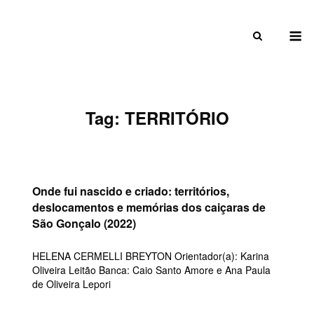
Skip
to
M
content
Tag:
TERRITÓRIO
Onde fui nascido e criado: territórios,
deslocamentos e memórias dos caiçaras de
São Gonçalo (2022)
HELENA CERMELLI BREYTON Orientador(a): Karina
Oliveira Leitão Banca: Caio Santo Amore e Ana Paula
de Oliveira Lepori