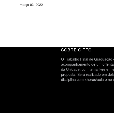
março 03, 2022
SOBRE O TFG
O Trabalho Final de Graduação é
acompanhamento de um orientado
da Unidade, com tema livre e me
proposta. Será realizado em do
disciplina com 4horas/aula e no 